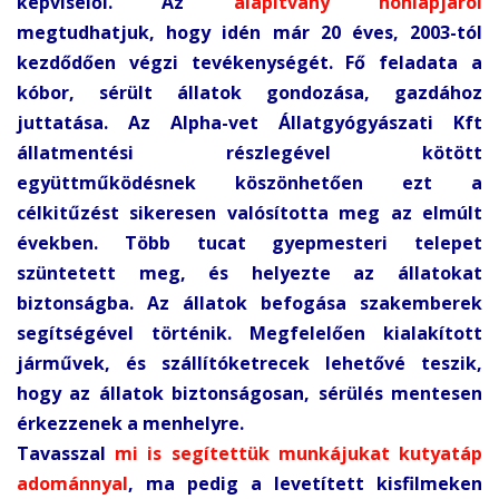
képviselői. Az
alapítvány honlapjáról
megtudhatjuk, hogy idén már 20 éves, 2003-tól
kezdődően végzi tevékenységét. Fő feladata a
kóbor, sérült állatok gondozása, gazdához
juttatása. Az Alpha-vet Állatgyógyászati Kft
állatmentési részlegével kötött
együttműködésnek köszönhetően ezt a
célkitűzést sikeresen valósította meg az elmúlt
években. Több tucat gyepmesteri telepet
szüntetett meg, és helyezte az állatokat
biztonságba. Az állatok befogása szakemberek
segítségével történik. Megfelelően kialakított
járművek, és szállítóketrecek lehetővé teszik,
hogy az állatok biztonságosan, sérülés mentesen
érkezzenek a menhelyre.
Tavasszal
mi is segítettük munkájukat kutyatáp
adománnyal
, ma pedig a levetített kisfilmeken