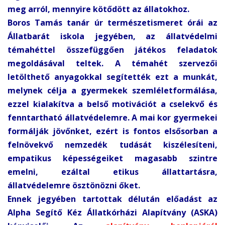
meg arról, mennyire kötődött az állatokhoz.
Boros Tamás tanár úr természetismeret órái az
Állatbarát iskola jegyében, az állatvédelmi
témahéttel összefüggően játékos feladatok
megoldásával teltek. A témahét szervezői
letölthető anyagokkal segítették ezt a munkát,
melynek célja a gyermekek szemléletformálása,
ezzel kialakítva a belső motivációt a cselekvő és
fenntartható állatvédelemre. A mai kor gyermekei
formálják jövőnket, ezért is fontos elsősorban a
felnövekvő nemzedék tudását kiszélesíteni,
empatikus képességeiket magasabb szintre
emelni, ezáltal etikus állattartásra,
állatvédelemre ösztönözni őket.
Ennek jegyében tartottak délután előadást az
Alpha Segítő Kéz Állatkórházi Alapítvány (ASKA)