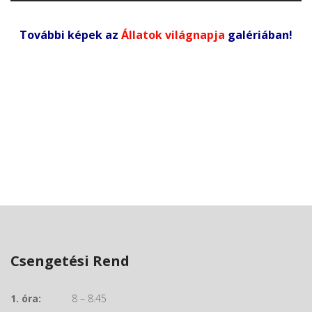
További képek az
Állatok világnapja
galériában!
Csengetési Rend
1. óra:
8 – 8.45