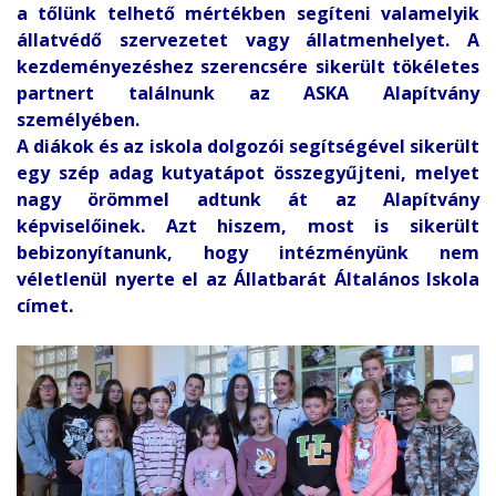
a tőlünk telhető mértékben segíteni valamelyik
állatvédő szervezetet vagy állatmenhelyet. A
kezdeményezéshez szerencsére sikerült tökéletes
partnert találnunk az ASKA Alapítvány
személyében.
A diákok és az iskola dolgozói segítségével sikerült
egy szép adag kutyatápot összegyűjteni, melyet
nagy örömmel adtunk át az Alapítvány
képviselőinek. Azt hiszem, most is sikerült
bebizonyítanunk, hogy intézményünk nem
véletlenül nyerte el az Állatbarát Általános Iskola
címet.