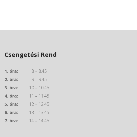
Csengetési Rend
1. óra:
8 – 8.45
2. óra:
9 – 9.45
3. óra:
10 – 10.45
4. óra:
11 – 11.45
5. óra:
12 – 12.45
6. óra:
13 – 13.45
7. óra:
14 – 14.45