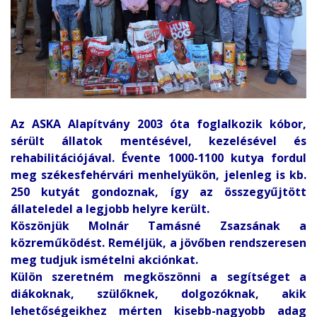
Az ASKA Alapítvány 2003 óta foglalkozik kóbor,
sérült állatok mentésével, kezelésével és
rehabilitációjával. Évente 1000-1100 kutya fordul
meg székesfehérvári menhelyükön, jelenleg is kb.
250 kutyát gondoznak, így az összegyűjtött
állateledel a legjobb helyre került.
Köszönjük Molnár Tamásné Zsazsának a
közreműködést. Reméljük, a jövőben rendszeresen
meg tudjuk ismételni akciónkat.
Külön szeretném megköszönni a segítséget a
diákoknak, szülőknek, dolgozóknak, akik
lehetőségeikhez mérten kisebb-nagyobb adag