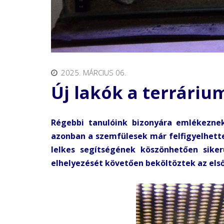
2025. MÁRCIUS 06.
Új lakók a terrári
Régebbi tanulóink bizonyára emlékeznek
azonban a szemfülesek már felfigyelhette
lelkes segítségének köszönhetően sikerü
elhelyezését követően beköltöztek az első