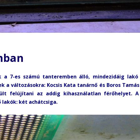
umban
 a 7-es számú tanteremben álló, mindezidáig lakó 
k a változásokra: Kocsis Kata tanárnő és Boros Tamás
lt felújítani az addig kihasználatlan férőhelyet. 
 lakók: két achátcsiga.