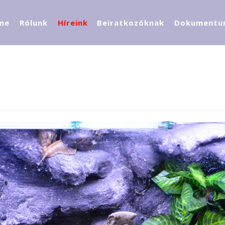
me
Rólunk
Híreink
Beiratkozóknak
Dokumentu