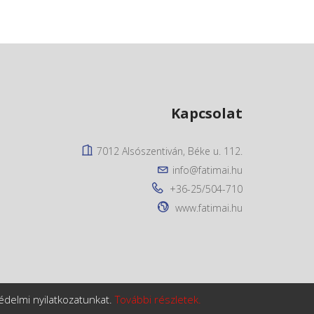
Kapcsolat
7012 Alsószentiván, Béke u. 112.
info@fatimai.hu
+36-25/504-710
www.fatimai.hu
édelmi nyilatkozatunkat.
További részletek.