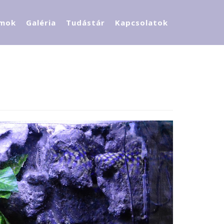
mok
Galéria
Tudástár
Kapcsolatok
Adatvédelem
Óvodánk