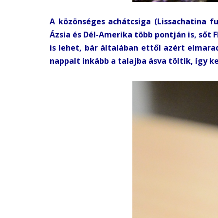
A közönséges achátcsiga (Lissachatina fu
Ázsia és Dél-Amerika több pontján is, sőt 
is lehet, bár általában ettől azért elma
nappalt inkább a talajba ásva töltik, így k