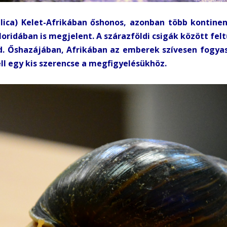
lica) Kelet-Afrikában őshonos, azonban több kontine
Floridában is megjelent. A szárazföldi csigák között f
rad. Őshazájában, Afrikában az emberek szívesen fogya
ell egy kis szerencse a megfigyelésükhöz.