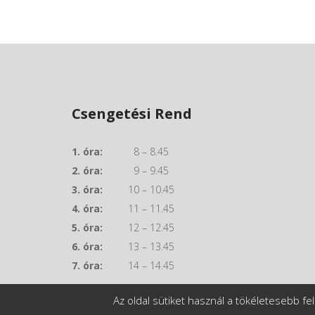
Csengetési Rend
1. óra:
8 – 8.45
2. óra:
9 – 9.45
3. óra:
10 – 10.45
4. óra:
11 – 11.45
5. óra:
12 – 12.45
6. óra:
13 – 13.45
7. óra:
14 – 14.45
Az oldal sütiket használ a tökéletesebb 