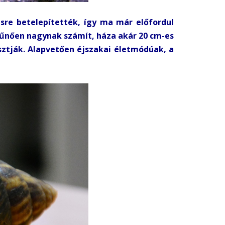
nsre betelepítették, így ma már előfordul
eltűnően nagynak számít, háza akár 20 cm-es
sztják. Alapvetően éjszakai életmódúak, a