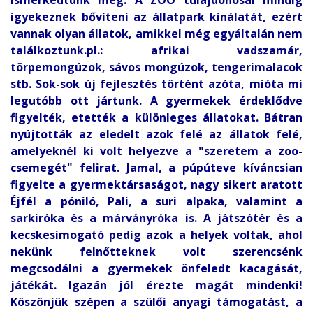
igyekeznek bővíteni az állatpark kínálatát, ezért
vannak olyan állatok, amikkel még egyáltalán nem
találkoztunk.pl.: afrikai vadszamár,
törpemongúzok, sávos mongúzok, tengerimalacok
stb. Sok-sok új fejlesztés történt azóta, mióta mi
legutóbb ott jártunk. A gyermekek érdeklődve
figyelték, etették a különleges állatokat. Bátran
nyújtották az eledelt azok felé az állatok felé,
amelyeknél ki volt helyezve a "szeretem a zoo-
csemegét" felirat. Jamal, a púpúteve kíváncsian
figyelte a gyermektársaságot, nagy sikert aratott
Éjfél a póniló, Pali, a suri alpaka, valamint a
sarkiróka és a márványróka is. A játszótér és a
kecskesimogató pedig azok a helyek voltak, ahol
nekünk felnőtteknek volt szerencsénk
megcsodálni a gyermekek önfeledt kacagását,
játékát. Igazán jól érezte magát mindenki!
Köszönjük szépen a szülői anyagi támogatást, a