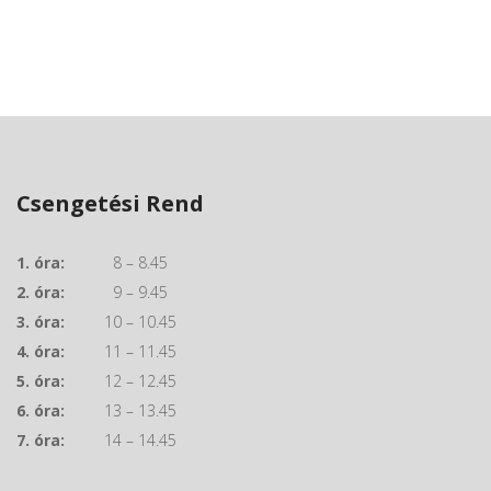
Csengetési Rend
1. óra:
8 – 8.45
2. óra:
9 – 9.45
3. óra:
10 – 10.45
4. óra:
11 – 11.45
5. óra:
12 – 12.45
6. óra:
13 – 13.45
7. óra:
14 – 14.45