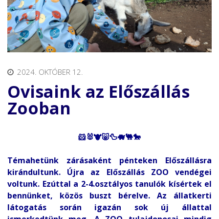
2024. OKTÓBER 12.
Ovisaink az Előszállás
Zooban
🐹🐰🐮🐷🦆🐗🐫🐎
Témahetünk zárásaként pénteken Előszállásra
kirándultunk. Újra az Előszállás ZOO vendégei
voltunk. Ezúttal a 2-4.osztályos tanulók kísértek el
bennünket, közös buszt bérelve. Az állatkerti
látogatás során igazán sok új állattal
ismerkedtünk meg. A ZOO tulajdonosai mindig