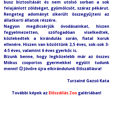
busz biztosítását és nem utolsó sorban a sok
felajánlott zöldséget, gyümölcsöt, száraz pékárut.
Rengeteg adományt sikerült összegyűjteni az
állatkerti állatok részére.
Nagyon megdicsérjük óvodásainkat, hiszen
fegyelmezetten, szófogadóan viselkedtek,
közlekedtek a kirándulás során, fiatal koruk
ellenére. Hiszen van közöttünk 2,5 éves, sok-sok 3-
4-5 éves, valamint 6 éves gyerkőc is.
Bízunk benne, hogy legközelebb már az összes
Mókus csoportos gyermekkel együtt tudunk
menni! 🙂 Jövőre újra elkirándulunk Előszállásra!
Turzainé Gazsó Kata
További képek az
Előszállás Zoo
galériában!