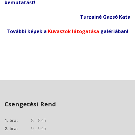
bemutatást!
Turzainé Gazsó Kata
További képek a
Kuvaszok látogatása
galériában!
Csengetési Rend
1. óra:
8 – 8.45
2. óra:
9 – 9.45