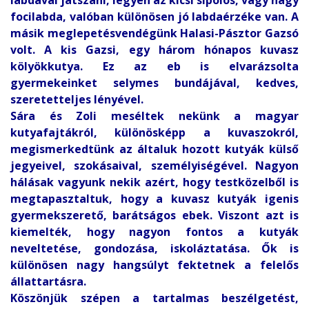
focilabda, valóban különösen jó labdaérzéke van. A
másik meglepetésvendégünk Halasi-Pásztor Gazsó
volt. A kis Gazsi, egy három hónapos kuvasz
kölyökkutya. Ez az eb is elvarázsolta
gyermekeinket selymes bundájával, kedves,
szeretetteljes lényével.
Sára és Zoli meséltek nekünk a magyar
kutyafajtákról, különösképp a kuvaszokról,
megismerkedtünk az általuk hozott kutyák külső
jegyeivel, szokásaival, személyiségével. Nagyon
hálásak vagyunk nekik azért, hogy testközelből is
megtapasztaltuk, hogy a kuvasz kutyák igenis
gyermekszerető, barátságos ebek. Viszont azt is
kiemelték, hogy nagyon fontos a kutyák
neveltetése, gondozása, iskoláztatása. Ők is
különösen nagy hangsúlyt fektetnek a felelős
állattartásra.
Köszönjük szépen a tartalmas beszélgetést,