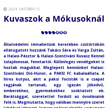
2024. OKTÓBER 12.
Kuvaszok a Mókusoknál
🐕🐕🐕🐕🐶🐶🐶
Állatvédelmi témahetünk keretében csütörtökön
ellátogatott hozzánk Takács Sára és Varga Zoltán,
a Halasi-Pásztor & Halasi-Szentiváni Kuvasz Kennel
tulajdonosai, fenntartói. Különleges vendégeket is
hoztak magukkal. Meglepett bennünket Halasi-
Szentiváni Dió-Hunor, a PAKSI FC kabalaállata. A
híres kutyus, akit a paksi focisták is a csapat
tagjának tartanak, egy igazán jókedvű,
emberekhez, gyermekekhez szoktatott eb.
Barátsággal, szeretettel fordult az óvodásaink
felé is. Megmutatta, hogy valóban mennyire szeret
labdával játszani, legyen az kicsi sípolós, vagy nagy