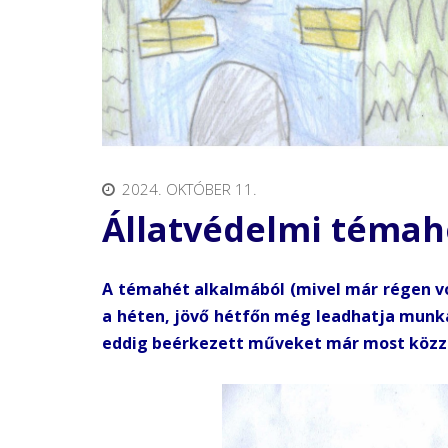
2024. OKTÓBER 11.
Állatvédelmi témahé
A témahét alkalmából (mivel már régen vo
a héten, jövő hétfőn még leadhatja munká
eddig beérkezett műveket már most közz