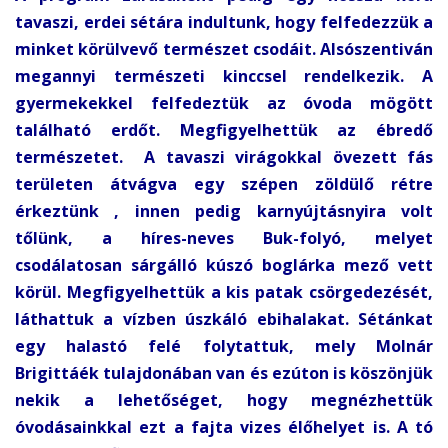
tavaszi, erdei sétára indultunk, hogy felfedezzük a
minket körülvevő természet csodáit. Alsószentiván
megannyi természeti kinccsel rendelkezik. A
gyermekekkel felfedeztük az óvoda mögött
található erdőt. Megfigyelhettük az ébredő
természetet. A tavaszi virágokkal övezett fás
területen átvágva egy szépen zöldülő rétre
érkeztünk , innen pedig karnyújtásnyira volt
tőlünk, a híres-neves Buk-folyó, melyet
csodálatosan sárgálló kúszó boglárka mező vett
körül. Megfigyelhettük a kis patak csörgedezését,
láthattuk a vízben úszkáló ebihalakat. Sétánkat
egy halastó felé folytattuk, mely Molnár
Brigittáék tulajdonában van és ezúton is köszönjük
nekik a lehetőséget, hogy megnézhettük
óvodásainkkal ezt a fajta vizes élőhelyet is. A tó