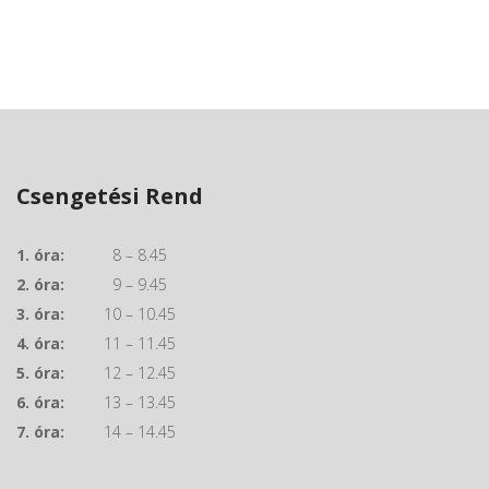
Csengetési Rend
1. óra:
8 – 8.45
2. óra:
9 – 9.45
3. óra:
10 – 10.45
4. óra:
11 – 11.45
5. óra:
12 – 12.45
6. óra:
13 – 13.45
7. óra:
14 – 14.45