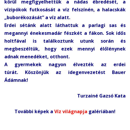
körül megfigyelhettük a nádas ébredését, a
vízipókok futkosását a víz felszínén, a halacskák
„buborékozását” a víz alatt.
Erdei sétánk alatt láthattuk a parlagi sas és
megannyi énekesmadár fészkét a fákon. Sok idős
holtfával is találkoztunk utunk során és
megbeszéltük, hogy ezek mennyi élőlénynek
adnak menedéket, otthont.
A gyermekek nagyon élvezték az erdei
túrát.
Köszönjük az idegenvezetést Bauer
Ádámnak!
Turzainé Gazsó Kata
További képek a
Víz világnapja
galériában!