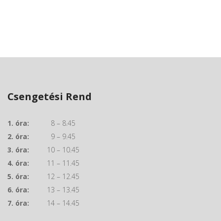
Csengetési Rend
1. óra:
8 – 8.45
2. óra:
9 – 9.45
3. óra:
10 – 10.45
4. óra:
11 – 11.45
5. óra:
12 – 12.45
6. óra:
13 – 13.45
7. óra:
14 – 14.45