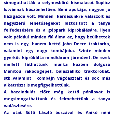
simogathatták a selymesbőrű kismalacot Suplicz
Istvánnak köszönhetően. Beni apukája, nagyon jó
házigazda volt. Minden kérdésünkre válaszolt és
nagyszerű lehetőségeket biztosított a tanya
felfedezésére és a géppark kipróbálására. Ilyen
volt például minden fiú álma az, hogy beülhettek
nem is egy, hanem kettő John Deere traktorba,
valamint egy nagy kombájnba. Szinte minden
gyerkőc kipróbálta mindhárom járművet. De ezek
mellett láthattunk munka közben dolgozó
Manitou rakodógépet, bálaszállító traktorokat,
stb.,valamint kombájn vágóasztalt és sok más
alkatrészt is megfigyelhettünk.
A hazaindulás előtt még kettő pónilovat is
megsimogathattunk és felmehettünk a tanya
vadászlesére.
Az utat Sütő László buszával és Anikó néni