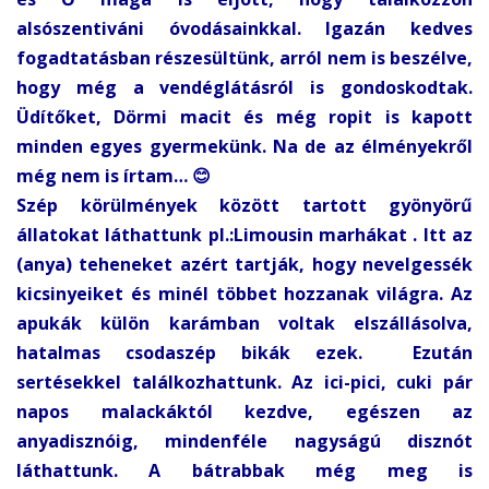
alsószentiváni óvodásainkkal. Igazán kedves
fogadtatásban részesültünk, arról nem is beszélve,
hogy még a vendéglátásról is gondoskodtak.
Üdítőket, Dörmi macit és még ropit is kapott
minden egyes gyermekünk. Na de az élményekről
még nem is írtam… 😊
Szép körülmények között tartott gyönyörű
állatokat láthattunk pl.:Limousin marhákat . Itt az
(anya) teheneket azért tartják, hogy nevelgessék
kicsinyeiket és minél többet hozzanak világra. Az
apukák külön karámban voltak elszállásolva,
hatalmas csodaszép bikák ezek. Ezután
sertésekkel találkozhattunk. Az ici-pici, cuki pár
napos malackáktól kezdve, egészen az
anyadisznóig, mindenféle nagyságú disznót
láthattunk. A bátrabbak még meg is