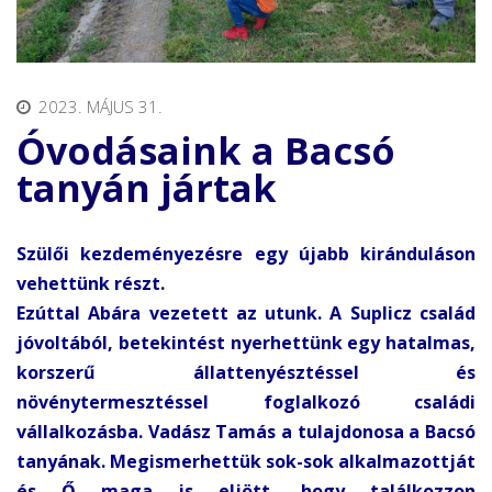
2023. MÁJUS 31.
Óvodásaink a Bacsó
tanyán jártak
Szülői kezdeményezésre egy újabb kiránduláson
vehettünk részt.
Ezúttal Abára vezetett az utunk. A Suplicz család
jóvoltából, betekintést nyerhettünk egy hatalmas,
korszerű állattenyésztéssel és
növénytermesztéssel foglalkozó családi
vállalkozásba. Vadász Tamás a tulajdonosa a Bacsó
tanyának. Megismerhettük sok-sok alkalmazottját
és Ő maga is eljött, hogy találkozzon