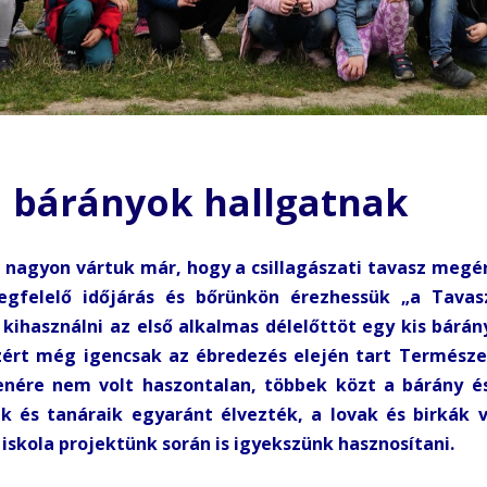
a bárányok hallgatnak
n nagyon vártuk már, hogy a csillagászati tavasz meg
gfelelő időjárás és bőrünkön érezhessük „a Tavas
 kihasználni az első alkalmas délelőttöt egy kis bárá
zért még igencsak az ébredezés elején tart Természet
lenére nem volt haszontalan, többek közt a bárány és
ik és tanáraik egyaránt élvezték, a lovak és birkák
skola projektünk során is igyekszünk hasznosítani.