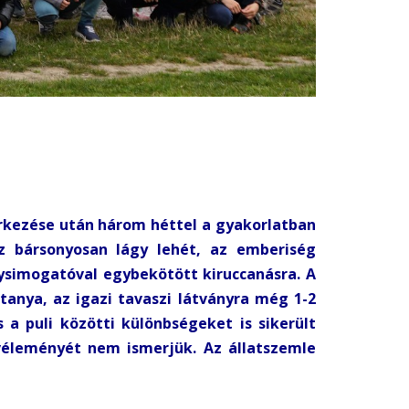
érkezése után három héttel a gyakorlatban
z bársonyosan lágy lehét, az emberiség
nysimogatóval egybekötött kiruccanásra. A
anya, az igazi tavaszi látványra még 1-2
 a puli közötti különbségeket is sikerült
 véleményét nem ismerjük. Az állatszemle