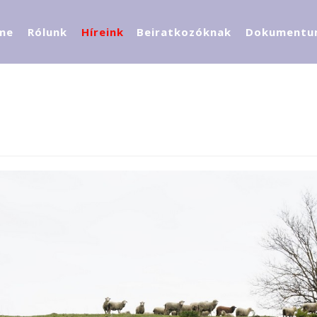
me
Rólunk
Híreink
Beiratkozóknak
Dokumentu