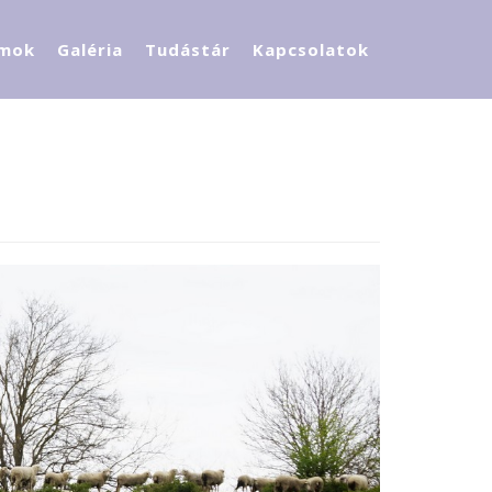
mok
Galéria
Tudástár
Kapcsolatok
Adatvédelem
Óvodánk