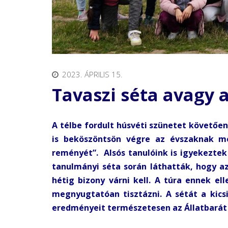
2023. ÁPRILIS 15.
Tavaszi séta avagy 
A télbe fordult húsvéti szünetet követőe
is beköszöntsön végre az évszaknak me
reményét”. Alsós tanulóink is igyekeztek
tanulmányi séta során láthatták, hogy a
hétig bizony várni kell. A túra ennek el
megnyugtatóan tisztázni. A sétát a kics
eredményeit természetesen az Állatbarát i