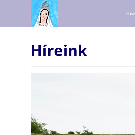
Ho
Híreink