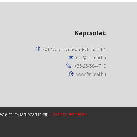
Kapcsolat
7012 Alsószentiván, Béke u. 112.
info@fatimai.hu
+36-25/504-710
www.fatimai.hu
édelmi nyilatkozatunkat.
További részletek.