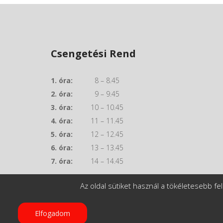
Csengetési Rend
1. óra:
8 – 8.45
2. óra:
9 – 9.45
3. óra:
10 – 10.45
4. óra:
11 – 11.45
5. óra:
12 – 12.45
6. óra:
13 – 13.45
7. óra:
14 – 14.45
Az oldal sütiket használ a tökéletesebb 
Elfogadom